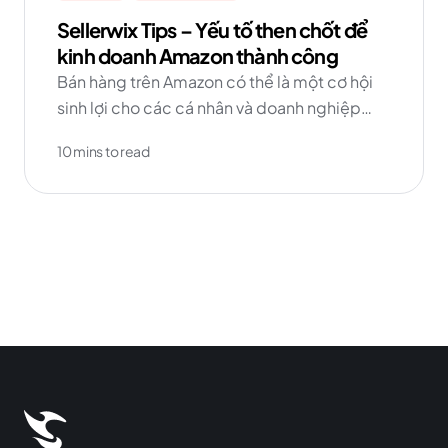
Sellerwix Tips – Yếu tố then chốt để
kinh doanh Amazon thành công
Bán hàng trên Amazon có thể là một cơ hội
sinh lợi cho các cá nhân và doanh nghiệp
muốn mở rộng phạm vi tiếp cận và tăng
10 mins to read
doanh số bán hàng.