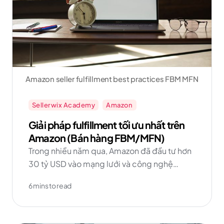
Amazon seller fulfillment best practices FBM MFN
Sellerwix Academy
Amazon
Giải pháp fulfillment tối ưu nhất trên
Amazon (Bán hàng FBM/MFN)
Trong nhiều năm qua, Amazon đã đầu tư hơn
30 tỷ USD vào mạng lưới và công nghệ
fulfillment đơn hàng. Như dữ liệu cho thấy,
6 mins to read
những người bán thêm FBM vào danh mục
của họ sẽ đạt được nhiều thành công hơn về
đường dài! Hãy bắt đầu với Kinh doanh