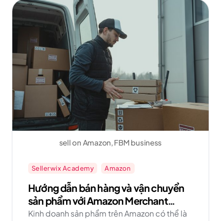
Amazon FBM ngay hôm nay cùng Sellerwix!
sell on Amazon, FBM business
Sellerwix Academy
Amazon
Hướng dẫn bán hàng và vận chuyển
sản phẩm với Amazon Merchant
Fulfilled Network FBM
Kinh doanh sản phẩm trên Amazon có thể là