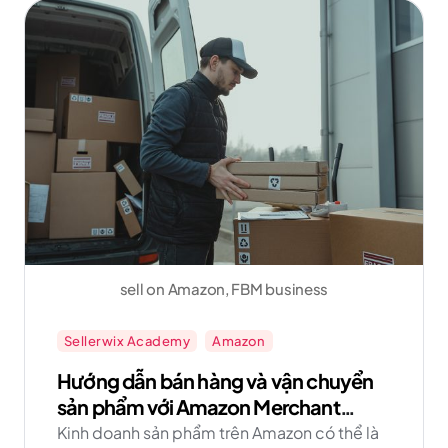
Amazon FBM ngay hôm nay cùng Sellerwix!
sell on Amazon, FBM business
Sellerwix Academy
Amazon
Hướng dẫn bán hàng và vận chuyển
sản phẩm với Amazon Merchant
Fulfilled Network FBM
Kinh doanh sản phẩm trên Amazon có thể là