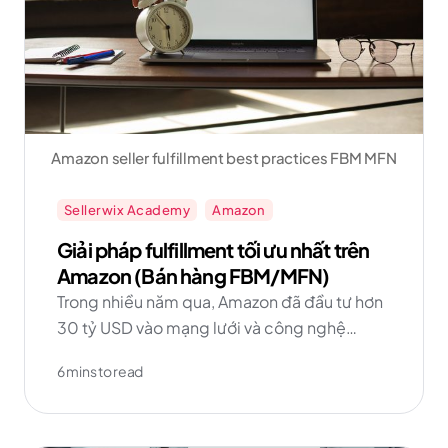
Amazon seller fulfillment best practices FBM MFN
Sellerwix Academy
Amazon
Giải pháp fulfillment tối ưu nhất trên
Amazon (Bán hàng FBM/MFN)
Trong nhiều năm qua, Amazon đã đầu tư hơn
30 tỷ USD vào mạng lưới và công nghệ
fulfillment đơn hàng. Như dữ liệu cho thấy,
6 mins to read
những người bán thêm FBM vào danh mục
của họ sẽ đạt được nhiều thành công hơn về
đường dài! Hãy bắt đầu với Kinh doanh