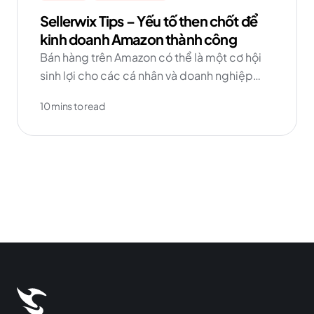
Sellerwix Tips – Yếu tố then chốt để
kinh doanh Amazon thành công
Bán hàng trên Amazon có thể là một cơ hội
sinh lợi cho các cá nhân và doanh nghiệp
muốn mở rộng phạm vi tiếp cận và tăng
10 mins to read
doanh số bán hàng.