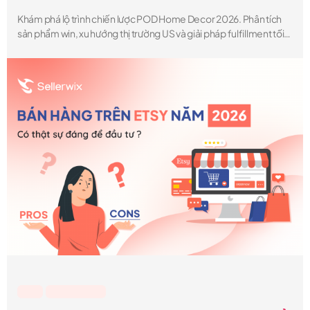
Khám phá lộ trình chiến lược POD Home Decor 2026. Phân tích
sản phẩm win, xu hướng thị trường US và giải pháp fulfillment tối
ưu giúp POD Seller bùng nổ doanh số Q3-Q4
Etsy
,
Lesson & Tips