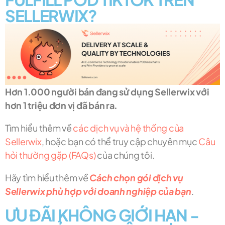
SELLERWIX?
Hơn 1.000 người bán đang sử dụng Sellerwix với
hơn 1 triệu đơn vị đã bán ra.
Tìm hiểu thêm về
các dịch vụ và hệ thống của
Sellerwix
, hoặc bạn có thể truy cập chuyên mục
Câu
hỏi thường gặp (FAQs)
của chúng tôi.
Hãy tìm hiểu thêm về
Cách chọn gói dịch vụ
Sellerwix phù hợp với doanh nghiệp của bạn
.
ƯU ĐÃI KHÔNG GIỚI HẠN -