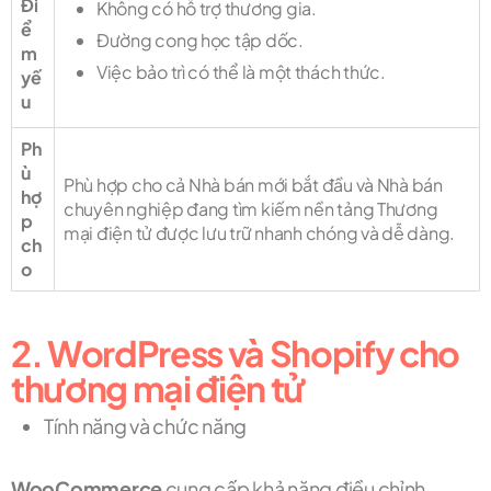
Đi
Không có hỗ trợ thương gia.
ể
Đường cong học tập dốc.
m
Việc bảo trì có thể là một thách thức.
yế
u
Ph
ù
Phù hợp cho cả Nhà bán mới bắt đầu và Nhà bán
hợ
chuyên nghiệp đang tìm kiếm nền tảng Thương
p
mại điện tử được lưu trữ nhanh chóng và dễ dàng.
ch
o
2. WordPress và Shopify cho
thương mại điện tử
Tính năng và chức năng
WooCommerce
cung cấp khả năng điều chỉnh