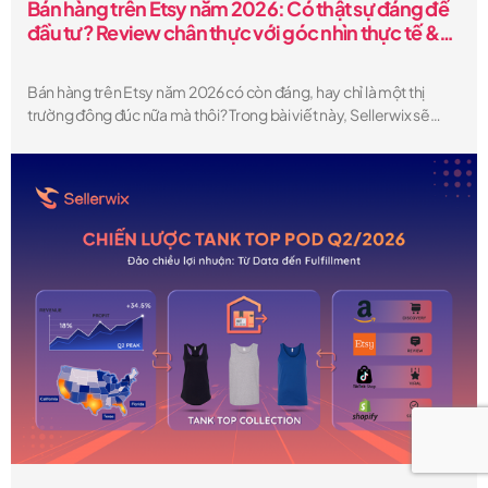
Bán hàng trên Etsy năm 2026: Có thật sự đáng để
đầu tư? Review chân thực với góc nhìn thực tế &
những “sự thật ít ai nói”
Bán hàng trên Etsy năm 2026 có còn đáng, hay chỉ là một thị
trường đông đúc nữa mà thôi? Trong bài viết này, Sellerwix sẽ
phân tích một cách rõ ràng. Bạn sẽ hiểu được những ưu và nhược
điểm thực sự, chi phí thực tế khi bán hàng trên Etsy, mức thu nhập
có thể đạt được, cũng như những “góc khuất” mà phần lớn người
bán không chia sẻ — để từ đó quyết định liệu Etsy có phải là nền
tảng phù hợp cho việc kinh doanh của bạn hay không.