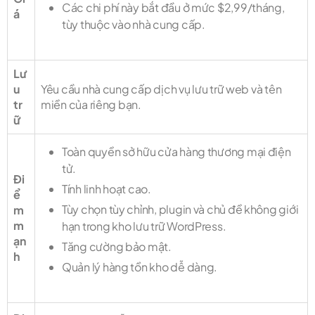
Các chi phí này bắt đầu ở mức $2,99/tháng,
á
tùy thuộc vào nhà cung cấp.
Lư
u
Yêu cầu nhà cung cấp dịch vụ lưu trữ web và tên
tr
miền của riêng bạn.
ữ
Toàn quyền sở hữu cửa hàng thương mại điện
tử.
Đi
Tính linh hoạt cao.
ể
Tùy chọn tùy chỉnh, plugin và chủ đề không giới
m
m
hạn trong kho lưu trữ WordPress.
ạn
Tăng cường bảo mật.
h
Quản lý hàng tồn kho dễ dàng.