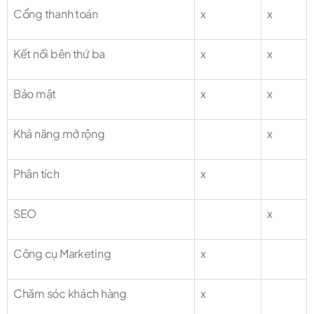
Cổng thanh toán
x
x
Kết nối bên thứ ba
x
x
Bảo mật
x
x
Khả năng mở rộng
x
Phân tích
x
SEO
x
Công cụ Marketing
x
Chăm sóc khách hàng
x