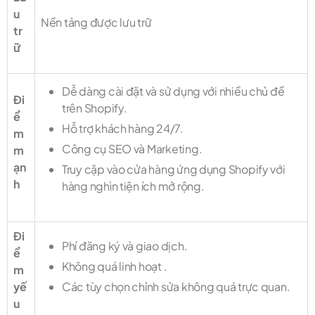
u
Nền tảng được lưu trữ
tr
ữ
Dễ dàng cài đặt và sử dụng với nhiều chủ đề
Đi
trên Shopify.
ể
Hỗ trợ khách hàng 24/7.
m
Công cụ SEO và Marketing.
m
ạn
Truy cập vào cửa hàng ứng dụng Shopify với
h
hàng nghìn tiện ích mở rộng.
Đi
Phí đăng ký và giao dịch.
ể
Không quá linh hoạt .
m
yế
Các tùy chọn chỉnh sửa không quá trực quan.
u