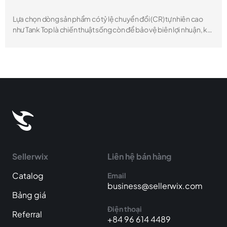
Lựa chọn dòng sản phẩm có tỷ lệ chuyển đổi (CR) tự nhiên cao
như Tank Top là chiến thuật sống còn để bảo vệ biên lợi nhuận, khi
chi phí quảng cáo (CPM) trên các trang TMĐT thường tăng 15-
20% vào mùa hè.
Sellerwix
Liên hệ bán hàng
Catalog
Email
business@sellerwix.com
Bảng giá
Điện thoại
Referral
+84 96 614 4489