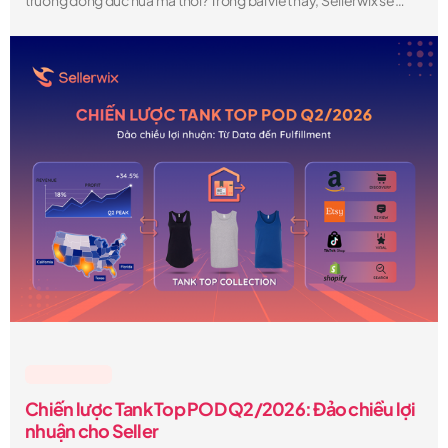
trường đông đúc nữa mà thôi? Trong bài viết này, Sellerwix sẽ
phân tích một cách rõ ràng. Bạn sẽ hiểu được những ưu và nhược
điểm thực sự, chi phí thực tế khi bán hàng trên Etsy, mức thu nhập
có thể đạt được, cũng như những “góc khuất” mà phần lớn người
bán không chia sẻ — để từ đó quyết định liệu Etsy có phải là nền
tảng phù hợp cho việc kinh doanh của bạn hay không.
Lesson & Tips
Chiến lược Tank Top POD Q2/2026: Đảo chiều lợi
nhuận cho Seller