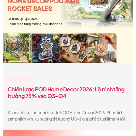
Lesson & Tips
Chiến lược POD Home Decor 2026: Lộ trình tăng
trưởng 75% vào Q3-Q4
Khám phá lộ trình chiến lược POD Home Decor 2026. Phân tích
sản phẩm win, xu hướng thị trường US và giải pháp fulfillment tối
ưu giúp POD Seller bùng nổ doanh số Q3-Q4