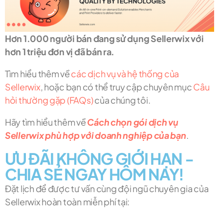
Hơn 1.000 người bán đang sử dụng Sellerwix với
hơn 1 triệu đơn vị đã bán ra.
Tìm hiểu thêm về
các dịch vụ và hệ thống của
Sellerwix
, hoặc bạn có thể truy cập chuyên mục
Câu
hỏi thường gặp (FAQs)
của chúng tôi.
Hãy tìm hiểu thêm về
Cách chọn gói dịch vụ
Sellerwix phù hợp với doanh nghiệp của bạn
.
ƯU ĐÃI KHÔNG GIỚI HẠN -
CHIA SẺ NGAY HÔM NAY!
Đặt lịch để được tư vấn cùng đội ngũ chuyên gia của
Sellerwix hoàn toàn miễn phí tại: