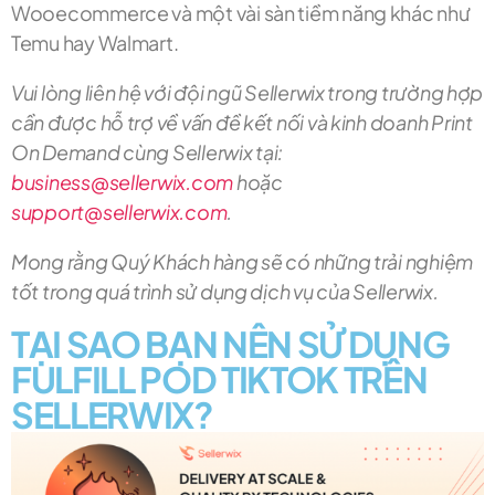
Wooecommerce và một vài sàn tiềm năng khác như
Temu hay Walmart.
Vui lòng liên hệ với đội ngũ Sellerwix trong trường hợp
cần được hỗ trợ về vấn đề kết nối và kinh doanh Print
On Demand cùng Sellerwix tại:
business@sellerwix.com
hoặc
support@sellerwix.com
.
Mong rằng Quý Khách hàng sẽ có những trải nghiệm
tốt trong quá trình sử dụng dịch vụ của Sellerwix.
TẠI SAO BẠN NÊN SỬ DỤNG
FULFILL POD TIKTOK TRÊN
SELLERWIX?