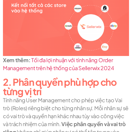
Xem thêm:
Tối đa lợi nhuận với tính năng Order
Management trên hệ thống của Sellerwix 2024
2. Phân quyền phù hợp cho
từng vị trí
Tính năng User Management cho phép việc tạo Vai
trò (Roles) riêng biệt cho từng nhân sự. Mỗi nhân sự sẽ
có vai trò và quyền hạn khác nhau tùy vào công việc
và trách nhiệm của mình.
Việc phân quyền và vai trò
riêng
không chỉ giúp nhân sự có thể tập trung vào