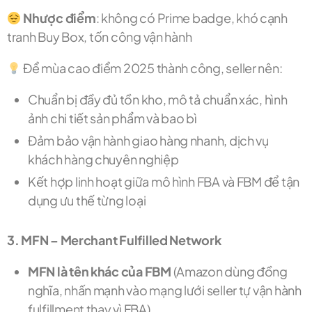
Nhược điểm
: không có Prime badge, khó cạnh
tranh Buy Box, tốn công vận hành
Để mùa cao điểm 2025 thành công, seller nên:
Chuẩn bị đầy đủ tồn kho, mô tả chuẩn xác, hình
ảnh chi tiết sản phẩm và bao bì
Đảm bảo vận hành giao hàng nhanh, dịch vụ
khách hàng chuyên nghiệp
Kết hợp linh hoạt giữa mô hình FBA và FBM để tận
dụng ưu thế từng loại
3. MFN – Merchant Fulfilled Network
MFN là tên khác của FBM
(Amazon dùng đồng
nghĩa, nhấn mạnh vào mạng lưới seller tự vận hành
fulfillment thay vì FBA)