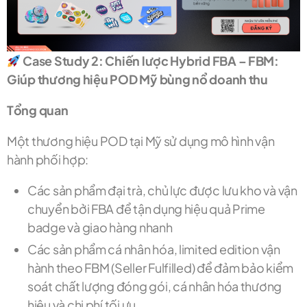
Case Study 2: Chiến lược Hybrid FBA – FBM:
Giúp thương hiệu POD Mỹ bùng nổ doanh thu
Tổng quan
Một thương hiệu POD tại Mỹ sử dụng mô hình vận
hành phối hợp:
Các sản phẩm đại trà, chủ lực được lưu kho và vận
chuyển bởi FBA để tận dụng hiệu quả Prime
badge và giao hàng nhanh
Các sản phẩm cá nhân hóa, limited edition vận
hành theo FBM (Seller Fulfilled) để đảm bảo kiểm
soát chất lượng đóng gói, cá nhân hóa thương
hiệu và chi phí tối ưu.