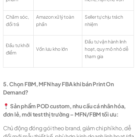
Chăm sóc,
Amazon xử lý toàn
Seller tự chịu trách
đổi trả
phần
nhiệm
Đầu tư vận hành linh
Đầu tư khởi
Vốn lưu kho lớn
hoạt, quy mô nhỏ dễ
điểm
tham gia
5. Chọn FBM, MFN hay FBA khi bán Print On
Demand?
Sản phẩm POD custom, nhu cầu cá nhân hóa,
đơn lẻ, mới test thị trường – MFN/FBM tối ưu:
Chủ động đóng gói theo brand, giảm chi phí kho, dễ
đổi mới mẫu thiết kế, phù hợp kinh doanh linh hoạt/đa