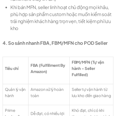
Khi bán MFN, seller linh hoạt chủ động mọi khâu,
phù hợp sản phẩm custom hoặc muốn kiểm soát
trải nghiệm khách hàng trọn vẹn, tiết kiệm phí lưu
kho
4. So sánh nhanh FBA, FBM/MFN cho POD Seller
FBM/MFN (Tự vận
FBA (Fulfillment By
Tiêu chí
hành – Seller
Amazon)
Fulfilled)
Quản lý vận
Amazon xử lý hoàn
Seller tự vận hành từ
hành
toàn
lưu kho đến giao hàng
Prime
Khó đạt, chỉ có khi
Dễ đạt, có nhiều lợi