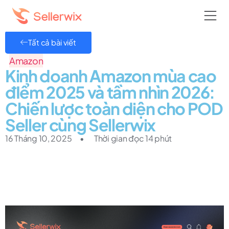
Tất cả bài viết
Amazon
Kinh doanh Amazon mùa cao
đIểm 2025 và tầm nhìn 2026:
Chiến lược toàn diện cho POD
Seller cùng Sellerwix
16 Tháng 10, 2025
•
Thời gian đọc 14 phút