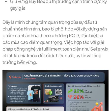
Giữ vững Buy Box dù thị trường cạnh tranh cực kỳ
gay gắt
Đây là minh chứng tầm quan trọng của sự đầu tư
chuẩn hóa hình ảnh, bao bì phối hợp với xây dựng sản
phẩm cá nhân hóa theo xu hướng POD, đặc biệt tại
các mùa cao điểm quan trọng. Việc hợp tác với giải
pháp công nghệ và fulfillment toàn diện như Sellerwix
chính là chìa khóa để tối ưu hiệu suất, uy tín và tăng
trưởng bền vững.