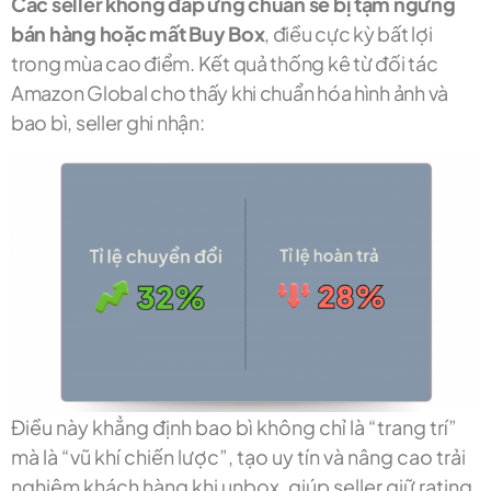
Các seller không đáp ứng chuẩn sẽ bị tạm ngưng
bán hàng hoặc mất Buy Box
, điều cực kỳ bất lợi
trong mùa cao điểm. Kết quả thống kê từ đối tác
Amazon Global cho thấy khi chuẩn hóa hình ảnh và
bao bì, seller ghi nhận:
Điều này khẳng định bao bì không chỉ là “trang trí”
mà là “vũ khí chiến lược”, tạo uy tín và nâng cao trải
nghiệm khách hàng khi unbox, giúp seller giữ rating