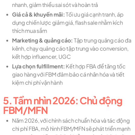
nhanh, giảm thiểu sai sót và hoàn trả
Giá cả & khuyến mãi:
Tối ưu giá cạnh tranh, áp
dụng chiến lược giảm giá, flash sale nhằm kích
thích mua sắm
Marketing & quảng cáo:
Tập trung quảng cáo đa
kênh, chạy quảng cáo tập trung vào conversion,
kết hợp influencer, UGC
Lựa chọn fulfillment:
Kết hợp FBA để tăng tốc
giao hàng với FBM đảm bảo cá nhân hóa và tiết
kiệm chi phí vận hành
5. Tầm nhìn 2026: Chủ động
FBM/MFN
Năm 2026, với chính sách chuẩn hóa và tác động
chi phí FBA, mô hình FBM/MFN sẽ phát triển mạnh