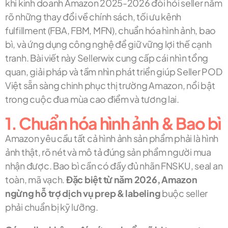
khi kinh doanh Amazon 2025-2026 đòi hỏi seller nắm
rõ những thay đổi về chính sách, tối ưu kênh
fulfillment (FBA, FBM, MFN), chuẩn hóa hình ảnh, bao
bì, và ứng dụng công nghệ để giữ vững lợi thế cạnh
tranh. Bài viết này Sellerwix cung cấp cái nhìn tổng
quan, giải pháp và tầm nhìn phát triển giúp Seller POD
Việt sẵn sàng chinh phục thị trường Amazon, nổi bật
trong cuộc đua mùa cao điểm và tương lai.
1. Chuẩn hóa hình ảnh & Bao bì
Amazon yêu cầu tất cả hình ảnh sản phẩm phải là hình
ảnh thật, rõ nét và mô tả đúng sản phẩm người mua
nhận được. Bao bì cần có đầy đủ nhãn FNSKU, seal an
toàn, mã vạch.
Đặc biệt từ năm 2026, Amazon
ngừng hỗ trợ dịch vụ prep & labeling
buộc seller
phải chuẩn bị kỹ lưỡng.