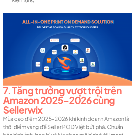
7. Tăng trưởng vượt trội trên
Amazon 2025–2026 cùng
Sellerwix
Mùa cao điểm 2025–2026 khi kinh doanh Amazon là
thời điểm vàng để Seller POD Việt bứt phá. Chuẩn
hóa hình ảnh, bao bì và lựa chọn mô hình fulfillment