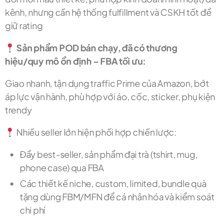
kênh, nhưng cần hệ thống fulfillment và CSKH tốt để
giữ rating
Sản phẩm POD bán chạy, đã có thương
hiệu/quy mô ổn định – FBA tối ưu:
Giao nhanh, tận dụng traffic Prime của Amazon, bớt
áp lực vận hành, phù hợp với áo, cốc, sticker, phụ kiện
trendy
Nhiều seller lớn hiện phối hợp chiến lược:
Đẩy best-seller, sản phẩm đại trà (tshirt, mug,
phone case) qua FBA
Các thiết kế niche, custom, limited, bundle quà
tặng dùng FBM/MFN để cá nhân hóa và kiểm soát
chi phí