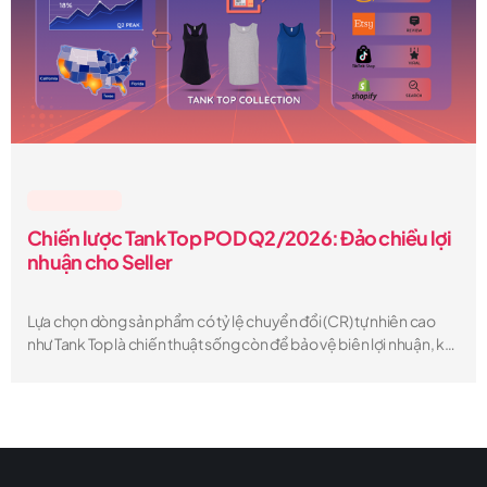
Lesson & Tips
Chiến lược Tank Top POD Q2/2026: Đảo chiều lợi
nhuận cho Seller
Lựa chọn dòng sản phẩm có tỷ lệ chuyển đổi (CR) tự nhiên cao
như Tank Top là chiến thuật sống còn để bảo vệ biên lợi nhuận, khi
chi phí quảng cáo (CPM) trên các trang TMĐT thường tăng 15-
20% vào mùa hè.