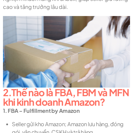
cao và tăng trưởng lâu dài.
2.Thế nào là FBA, FBM và MFN
khi kinh doanh Amazon?
1. FBA – Fulfillment by Amazon
Seller gửi kho Amazon; Amazon lưu hàng, đóng
gói, vận chuyển, CSKH và trả hàng