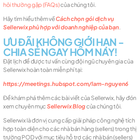
hỏi thường gặp (FAQs)
của chúng tôi.
Hãy tìm hiểu thêm về
Cách chọn gói dịch vụ
Sellerwix phù hợp với doanh nghiệp của bạn
.
ƯU ĐÃI KHÔNG GIỚI HẠN -
CHIA SẺ NGAY HÔM NAY!
Đặt lịch để được tư vấn cùng đội ngũ chuyên gia của
Sellerwix hoàn toàn miễn phí tại:
https://meetings.hubspot.com/lam-nguyen6
Để khám phá thêm các bài viết của Sellerwix, hãy đón
xem chuyên mục
Sellerwix Blog
của chúng tôi.
Sellerwix là đơn vị cung cấp giải pháp công nghệ tích
hợp toàn diện cho các nhà bán hàng (sellers) trong thị
trường POD với mục tiêu hỗ trợ các nhà bán (sellers)