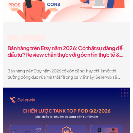
Etsy
,
Lesson & Tips
Bán hàng trên Etsy năm 2026: Có thật sự đáng để
đầu tư? Review chân thực với góc nhìn thực tế &
những “sự thật ít ai nói”
Bán hàng trên Etsy năm 2026 có còn đáng, hay chỉ là một thị
trường đông đúc nữa mà thôi? Trong bài viết này, Sellerwix sẽ
phân tích một cách rõ ràng. Bạn sẽ hiểu được những ưu và nhược
điểm thực sự, chi phí thực tế khi bán hàng trên Etsy, mức thu nhập
có thể đạt được, cũng như những “góc khuất” mà phần lớn người
bán không chia sẻ — để từ đó quyết định liệu Etsy có phải là nền
tảng phù hợp cho việc kinh doanh của bạn hay không.