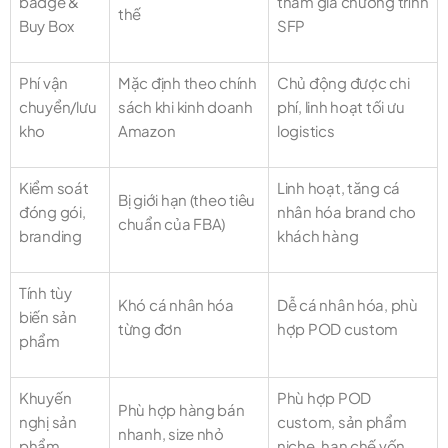
badge &
tham gia chương trình
thế
Buy Box
SFP
Phí vận
Mặc định theo chính
Chủ động được chi
chuyển/lưu
sách khi kinh doanh
phí, linh hoạt tối ưu
kho
Amazon
logistics
Kiểm soát
Linh hoạt, tăng cá
Bị giới hạn (theo tiêu
đóng gói,
nhân hóa brand cho
chuẩn của FBA)
branding
khách hàng
Tính tùy
Khó cá nhân hóa
Dễ cá nhân hóa, phù
biến sản
từng đơn
hợp POD custom
phẩm
Khuyến
Phù hợp POD
Phù hợp hàng bán
nghị sản
custom, sản phẩm
nhanh, size nhỏ
phẩm
niche, hạn chế vốn