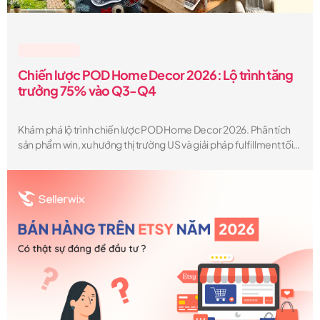
Lesson & Tips
Chiến lược POD Home Decor 2026: Lộ trình tăng
trưởng 75% vào Q3-Q4
Khám phá lộ trình chiến lược POD Home Decor 2026. Phân tích
sản phẩm win, xu hướng thị trường US và giải pháp fulfillment tối
ưu giúp POD Seller bùng nổ doanh số Q3-Q4