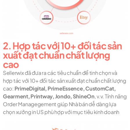
2. Hợp tác với 10+ đối tác sản
xuất đạt chuẩn chất lượng
cao
Sellerwix đã đưa ra các tiêu chuẩn để tinh chọn và
hợp tác với 10+ đối tác sản xuất đạt chuẩn chất lượng
cao:
PrimeDigital, PrimeEssence, CustomCat,
Gearment, Printway, Jondo, ShineOn
, v.v. Tính năng
Order Managegement giúp Nhà bán dễ dàng lựa
chọn xưởng in US phù hợp với mục tiêu kinh doanh