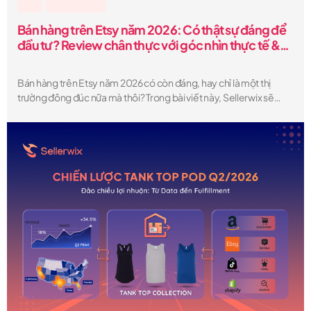
Etsy
,
Lesson & Tips
Bán hàng trên Etsy năm 2026: Có thật sự đáng để
đầu tư? Review chân thực với góc nhìn thực tế &
những “sự thật ít ai nói”
Bán hàng trên Etsy năm 2026 có còn đáng, hay chỉ là một thị
trường đông đúc nữa mà thôi? Trong bài viết này, Sellerwix sẽ
phân tích một cách rõ ràng. Bạn sẽ hiểu được những ưu và nhược
điểm thực sự, chi phí thực tế khi bán hàng trên Etsy, mức thu nhập
có thể đạt được, cũng như những “góc khuất” mà phần lớn người
bán không chia sẻ — để từ đó quyết định liệu Etsy có phải là nền
tảng phù hợp cho việc kinh doanh của bạn hay không.