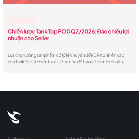
Lesson & Tips
Chiến lược Tank Top POD Q2/2026: Đảo chiều lợi
nhuận cho Seller
Lựa chọn dòng sản phẩm có tỷ lệ chuyển đổi (CR) tự nhiên cao
như Tank Top là chiến thuật sống còn để bảo vệ biên lợi nhuận, khi
chi phí quảng cáo (CPM) trên các trang TMĐT thường tăng 15-
20% vào mùa hè.