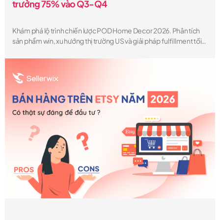
trưởng 75% vào Q3-Q4
Khám phá lộ trình chiến lược POD Home Decor 2026. Phân tích
sản phẩm win, xu hướng thị trường US và giải pháp fulfillment tối
ưu giúp POD Seller bùng nổ doanh số Q3-Q4