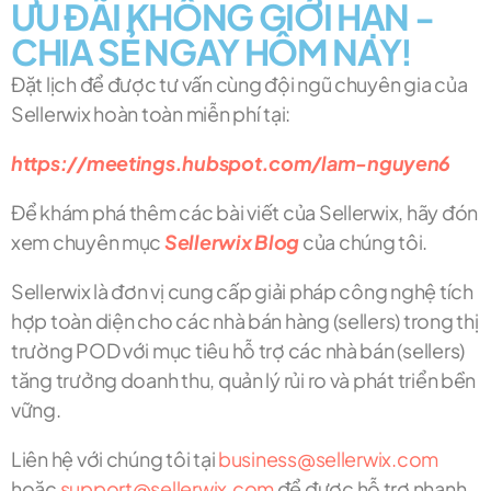
ƯU ĐÃI KHÔNG GIỚI HẠN -
CHIA SẺ NGAY HÔM NAY!
Đặt lịch để được tư vấn cùng đội ngũ chuyên gia của
Sellerwix hoàn toàn miễn phí tại:
https://meetings.hubspot.com/lam-nguyen6
Để khám phá thêm các bài viết của Sellerwix, hãy đón
xem chuyên mục
Sellerwix Blog
của chúng tôi.
Sellerwix là đơn vị cung cấp giải pháp công nghệ tích
hợp toàn diện cho các nhà bán hàng (sellers) trong thị
trường POD với mục tiêu hỗ trợ các nhà bán (sellers)
tăng trưởng doanh thu, quản lý rủi ro và phát triển bền
vững.
Liên hệ với chúng tôi tại
business@sellerwix.com
hoặc
support@sellerwix.com
để được hỗ trợ nhanh