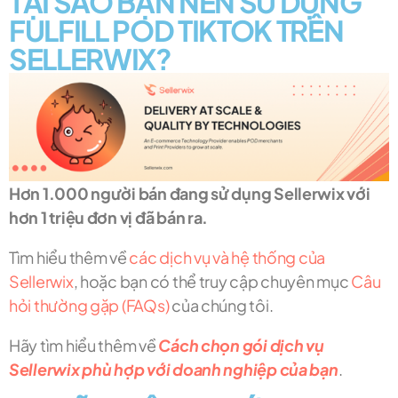
TẠI SAO BẠN NÊN SỬ DỤNG
FULFILL POD TIKTOK TRÊN
SELLERWIX?
Hơn 1.000 người bán đang sử dụng Sellerwix với
hơn 1 triệu đơn vị đã bán ra.
Tìm hiểu thêm về
các dịch vụ và hệ thống của
Sellerwix
, hoặc bạn có thể truy cập chuyên mục
Câu
hỏi thường gặp (FAQs)
của chúng tôi.
Hãy tìm hiểu thêm về
Cách chọn gói dịch vụ
Sellerwix phù hợp với doanh nghiệp của bạn
.