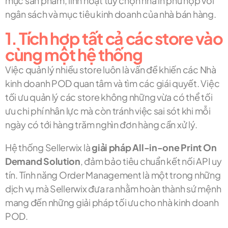
mục sản phẩm, linh hoạt tuỳ chọn nhà in phù hợp với
ngân sách và mục tiêu kinh doanh của nhà bán hàng.
1. Tích hợp tất cả các store vào
cùng một hệ thống
Việc quản lý nhiều store luôn là vấn đề khiến các Nhà
kinh doanh POD quan tâm và tìm các giái quyết. Việc
tối ưu quản lý các store không những vừa có thể tối
ưu chi phí nhân lực mà còn tránh việc sai sót khi mỗi
ngày có tới hàng trăm nghìn đơn hàng cần xử lý.
Hệ thống Sellerwix là
giải pháp All-in-one Print On
Demand Solution
, đảm bảo tiêu chuẩn kết nối API uy
tín. Tính năng Order Management là một trong những
dịch vụ mà Sellerwix đưa ra nhằm hoàn thành sứ mệnh
mang đến những giải pháp tối ưu cho nhà kinh doanh
POD.