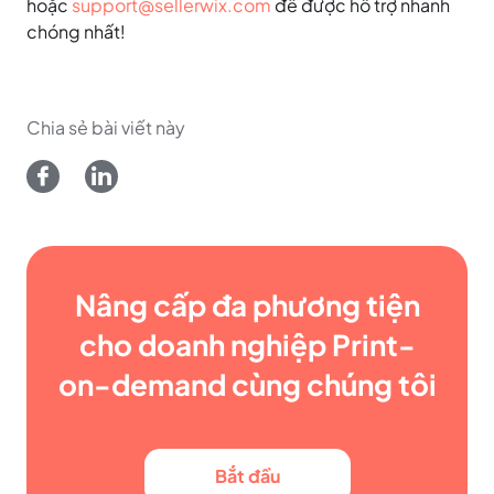
hoặc
support@sellerwix.com
để được hỗ trợ nhanh
chóng nhất!
Chia sẻ bài viết này
Nâng cấp đa phương tiện
cho doanh nghiệp Print-
on-demand cùng chúng tôi
Bắt đầu