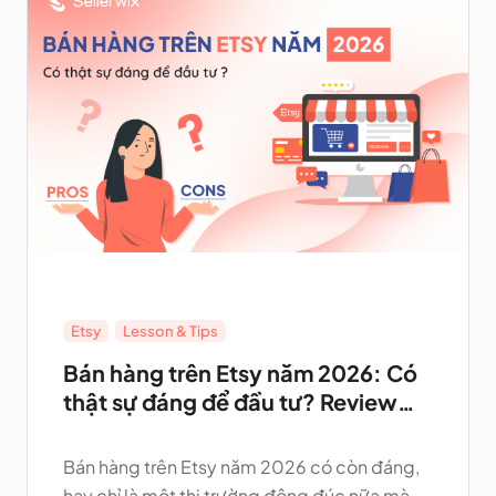
Etsy
,
Lesson & Tips
Bán hàng trên Etsy năm 2026: Có
thật sự đáng để đầu tư? Review
chân thực với góc nhìn thực tế &
những “sự thật ít ai nói”
Bán hàng trên Etsy năm 2026 có còn đáng,
hay chỉ là một thị trường đông đúc nữa mà