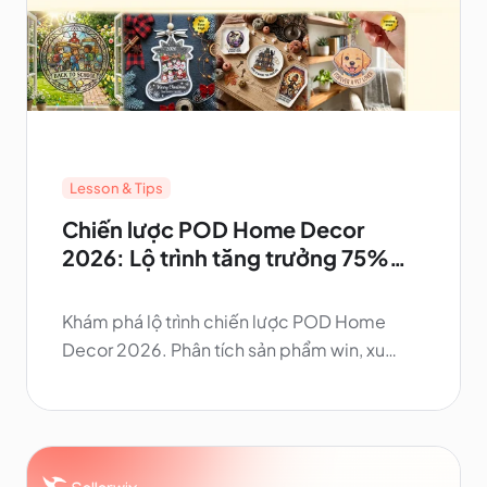
Lesson & Tips
Chiến lược POD Home Decor
2026: Lộ trình tăng trưởng 75%
vào Q3-Q4
Khám phá lộ trình chiến lược POD Home
Decor 2026. Phân tích sản phẩm win, xu
hướng thị trường US và giải pháp fulfillment
tối ưu giúp POD Seller bùng nổ doanh số
Q3-Q4