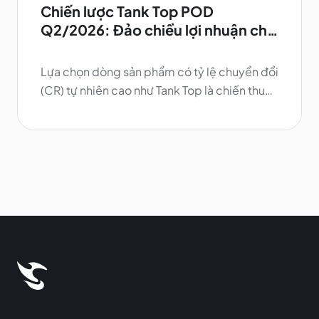
Chiến lược Tank Top POD
Q2/2026: Đảo chiều lợi nhuận cho
Seller
Lựa chọn dòng sản phẩm có tỷ lệ chuyển đổi
(CR) tự nhiên cao như Tank Top là chiến thuật
sống còn để bảo vệ biên lợi nhuận, khi chi
phí quảng cáo (CPM) trên các trang TMĐT
thường tăng 15-20% vào mùa hè.