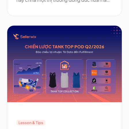
thôi? Trong bài viết này, Sellerwix sẽ phân
tích một cách rõ ràng. Bạn sẽ hiểu được
những ưu và nhược điểm thực sự, chi phí
thực tế khi bán hàng trên Etsy, mức thu nhập
có thể đạt được, cũng như những “góc
khuất” mà phần lớn người bán không chia sẻ
— để từ đó quyết định liệu Etsy có phải là
nền tảng phù hợp cho việc kinh doanh của
bạn hay không.
Lesson & Tips