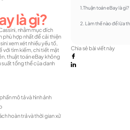
1.Thuận toán eBay là gì?
y là gì?
2. Làm thế nào để lừa t
 Cassini, nhằm mục đích
 phù hợp nhất để cải thiện
ini xem xét nhiều yếu tố,
Chia sẻ bài viết này
với tìm kiếm, chi tiết mặt
ên, thuật toán eBay không
u suất tổng thể của danh
hần mô tả và hình ảnh
o
ch hoàn trả và thời gian xử