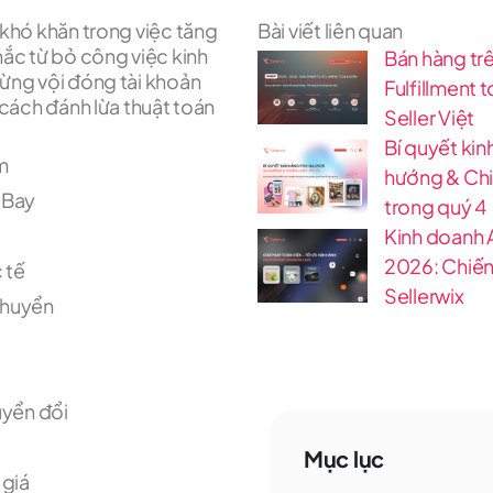
 khó khăn trong việc tăng
Bài viết liên quan
hắc từ bỏ công việc kinh
Bán hàng tr
ừng vội đóng tài khoản
Fulfillment 
 cách đánh lừa thuật toán
Seller Việt
Bí quyết ki
m
hướng & Chiế
eBay
trong quý 4
Kinh doanh 
2026: Chiến
 tế
Sellerwix
chuyển
huyển đổi
Mục lục
 giá