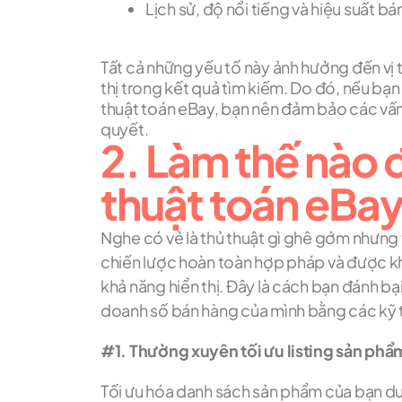
Lịch sử, độ nổi tiếng và hiệu suất b
Tất cả những yếu tố này ảnh hưởng đến vị 
thị trong kết quả tìm kiếm. Do đó, nếu bạ
thuật toán eBay, bạn nên đảm bảo các vấn
quyết.
2. Làm thế nào 
thuật toán eBa
Nghe có vẻ là thủ thuật gì ghê gớm nhưng
chiến lược hoàn toàn hợp pháp và được kh
khả năng hiển thị. Đây là cách bạn đánh bạ
doanh số bán hàng của mình bằng các kỹ 
#1. Thường xuyên tối ưu listing sản phẩ
Tối ưu hóa danh sách sản phẩm của bạn d