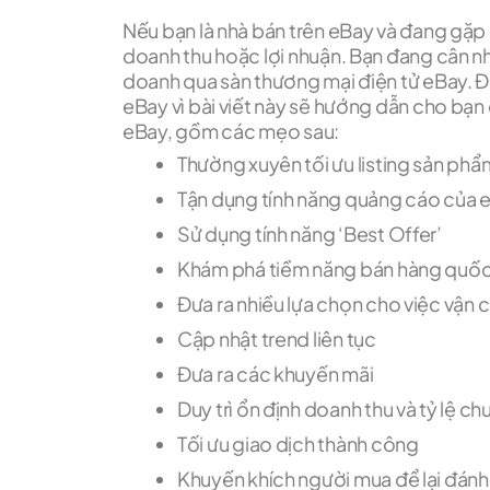
Nếu bạn là nhà bán trên eBay và đang gặp
doanh thu hoặc lợi nhuận. Bạn đang cân n
doanh qua sàn thương mại điện tử eBay. Đ
eBay vì bài viết này sẽ hướng dẫn cho bạn
eBay, gồm các mẹo sau:
Thường xuyên tối ưu listing sản phẩ
Tận dụng tính năng quảng cáo của 
Sử dụng tính năng ‘Best Offer’
Khám phá tiềm năng bán hàng quốc
Đưa ra nhiều lựa chọn cho việc vận 
Cập nhật trend liên tục
Đưa ra các khuyến mãi
Duy trì ổn định doanh thu và tỷ lệ c
Tối ưu giao dịch thành công
Khuyến khích người mua để lại đánh