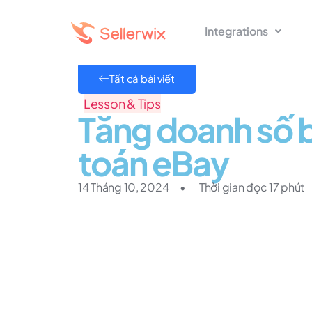
Integrations
Tất cả bài viết
Lesson & Tips
Tăng doanh số b
toán eBay
14 Tháng 10, 2024
•
Thời gian đọc 17 phút