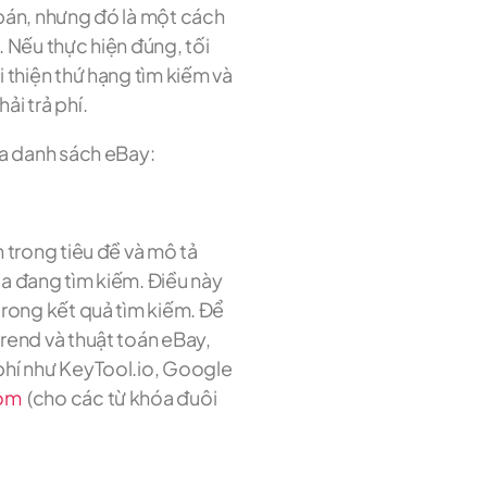
bán, nhưng đó là một cách
 Nếu thực hiện đúng, tối
 thiện thứ hạng tìm kiếm và
i trả phí.
óa danh sách eBay:
 trong tiêu đề và mô tả
a đang tìm kiếm. Điều này
trong kết quả tìm kiếm. Để
rend và thuật toán eBay,
phí như KeyTool.io, Google
om
(cho các từ khóa đuôi