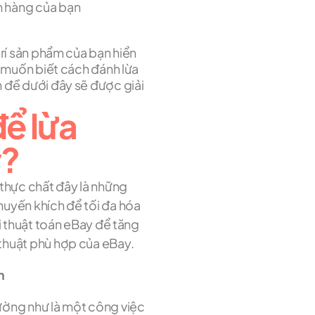
án hàng của bạn
trí sản phẩm của bạn hiển
n muốn biết cách đánh lừa
 đề dưới đây sẽ được giải
để lừa
y?
 thực chất đây là những
uyến khích để tối đa hóa
i thuật toán eBay để tăng
thuật phù hợp của eBay.
m
ường như là một công việc