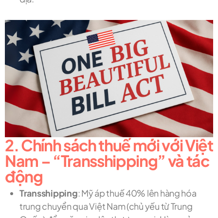
2. Chính sách thuế mới với Việt
Nam – “Transshipping” và tác
động
Transshipping
: Mỹ áp thuế 40% lên hàng hóa
trung chuyển qua Việt Nam (chủ yếu từ Trung