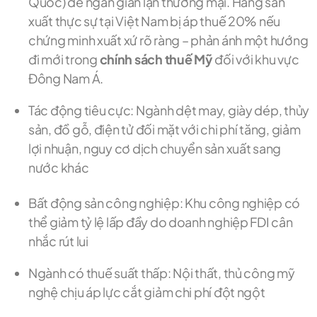
Quốc) để ngăn gian lận thương mại. Hàng sản
xuất thực sự tại Việt Nam bị áp thuế 20% nếu
chứng minh xuất xứ rõ ràng – phản ánh một hướng
đi mới trong
chính sách thuế Mỹ
đối với khu vực
Đông Nam Á.
Tác động tiêu cực: Ngành dệt may, giày dép, thủy
sản, đồ gỗ, điện tử đối mặt với chi phí tăng, giảm
lợi nhuận, nguy cơ dịch chuyển sản xuất sang
nước khác
Bất động sản công nghiệp: Khu công nghiệp có
thể giảm tỷ lệ lấp đầy do doanh nghiệp FDI cân
nhắc rút lui
Ngành có thuế suất thấp: Nội thất, thủ công mỹ
nghệ chịu áp lực cắt giảm chi phí đột ngột