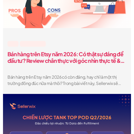
Etsy
,
Lesson & Tips
Bán hàng trên Etsy năm 2026: Có thật sự đáng để
đầu tư? Review chân thực với góc nhìn thực tế &
những “sự thật ít ai nói”
Bán hàng trên Etsy năm 2026 có còn đáng, hay chỉ là một thị
trường đông đúc nữa mà thôi? Trong bài viết này, Sellerwix sẽ
phân tích một cách rõ ràng. Bạn sẽ hiểu được những ưu và nhược
điểm thực sự, chi phí thực tế khi bán hàng trên Etsy, mức thu nhập
có thể đạt được, cũng như những “góc khuất” mà phần lớn người
bán không chia sẻ — để từ đó quyết định liệu Etsy có phải là nền
tảng phù hợp cho việc kinh doanh của bạn hay không.