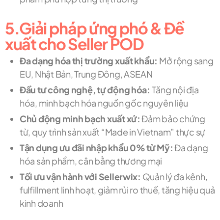
5.Giải pháp ứng phó & Đề
xuất cho Seller POD
Đa dạng hóa thị trường xuất khẩu:
Mở rộng sang
EU, Nhật Bản, Trung Đông, ASEAN
Đầu tư công nghệ, tự động hóa:
Tăng nội địa
hóa, minh bạch hóa nguồn gốc nguyên liệu
Chủ động minh bạch xuất xứ:
Đảm bảo chứng
từ, quy trình sản xuất “Made in Vietnam” thực sự
Tận dụng ưu đãi nhập khẩu 0% từ Mỹ:
Đa dạng
hóa sản phẩm, cân bằng thương mại
Tối ưu vận hành với Sellerwix:
Quản lý đa kênh,
fulfillment linh hoạt, giảm rủi ro thuế, tăng hiệu quả
kinh doanh