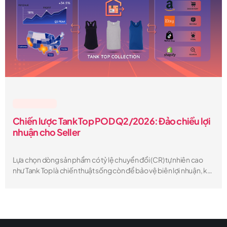
Lesson & Tips
Chiến lược Tank Top POD Q2/2026: Đảo chiều lợi
nhuận cho Seller
Lựa chọn dòng sản phẩm có tỷ lệ chuyển đổi (CR) tự nhiên cao
như Tank Top là chiến thuật sống còn để bảo vệ biên lợi nhuận, khi
chi phí quảng cáo (CPM) trên các trang TMĐT thường tăng 15-
20% vào mùa hè.