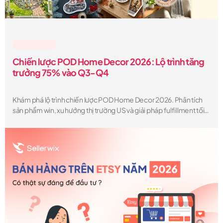
Lesson & Tips
Chiến lược POD Home Decor 2026: Lộ trình tăng
trưởng 75% vào Q3-Q4
Khám phá lộ trình chiến lược POD Home Decor 2026. Phân tích
sản phẩm win, xu hướng thị trường US và giải pháp fulfillment tối
ưu giúp POD Seller bùng nổ doanh số Q3-Q4