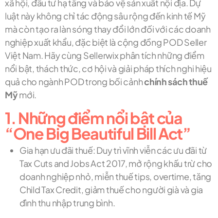
xã hội, đầu tư hạ tầng và bảo vệ sản xuất nội địa. Dự
luật này không chỉ tác động sâu rộng đến kinh tế Mỹ
mà còn tạo ra làn sóng thay đổi lớn đối với các doanh
nghiệp xuất khẩu, đặc biệt là cộng đồng POD Seller
Việt Nam. Hãy cùng Sellerwix phân tích những điểm
nổi bật, thách thức, cơ hội và giải pháp thích nghi hiệu
quả cho ngành POD trong bối cảnh
chính sách thuế
Mỹ
mới.
1. Những điểm nổi bật của
“One Big Beautiful Bill Act”
Gia hạn ưu đãi thuế: Duy trì vĩnh viễn các ưu đãi từ
Tax Cuts and Jobs Act 2017, mở rộng khấu trừ cho
doanh nghiệp nhỏ, miễn thuế tips, overtime, tăng
Child Tax Credit, giảm thuế cho người già và gia
đình thu nhập trung bình.