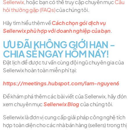
Sellerwix
, hoặc bạn có thể truy cập chuyên mục
Câu
hỏi thường gặp (FAQs)
của chúng tôi.
Hãy tìm hiểu thêm về
Cách chọn gói dịch vụ
Sellerwix phù hợp với doanh nghiệp của bạn
.
ƯU ĐÃI KHÔNG GIỚI HẠN -
CHIA SẺ NGAY HÔM NAY!
Đặt lịch để được tư vấn cùng đội ngũ chuyên gia của
Sellerwix hoàn toàn miễn phí tại:
https://meetings.hubspot.com/lam-nguyen6
Để khám phá thêm các bài viết của Sellerwix, hãy đón
xem chuyên mục
Sellerwix Blog
của chúng tôi.
Sellerwix là đơn vị cung cấp giải pháp công nghệ tích
hợp toàn diện cho các nhà bán hàng (sellers) trong thị