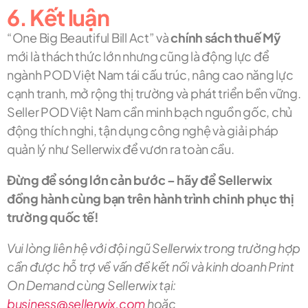
6. Kết luận
“One Big Beautiful Bill Act” và
chính sách thuế Mỹ
mới là thách thức lớn nhưng cũng là động lực để
ngành POD Việt Nam tái cấu trúc, nâng cao năng lực
cạnh tranh, mở rộng thị trường và phát triển bền vững.
Seller POD Việt Nam cần minh bạch nguồn gốc, chủ
động thích nghi, tận dụng công nghệ và giải pháp
quản lý như Sellerwix để vươn ra toàn cầu.
Đừng để sóng lớn cản bước – hãy để Sellerwix
đồng hành cùng bạn trên hành trình chinh phục thị
trường quốc tế!
Vui lòng liên hệ với đội ngũ Sellerwix trong trường hợp
cần được hỗ trợ về vấn đề kết nối và kinh doanh Print
On Demand cùng Sellerwix tại:
business@sellerwix.com
hoặc