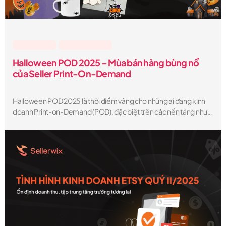
Lesson & Tips
,
Sellerwix Feature
Halloween POD 2025 – Mùa bán hàng bùng nổ
của Seller Print-On-Demand
Halloween POD 2025 là thời điểm vàng cho những ai đang kinh
doanh Print-on-Demand (POD), đặc biệt trên các nền tảng như
Etsy, Amazon, Shopify. Với xu hướng tiêu dùng thay đổi, công cụ
thiết kế ngày càng mạnh mẽ và nhu cầu cá nhân hóa tăng cao,
seller nào biết chuẩn bị sớm và đúng chiến lược sẽ có thể bứt tốc
doanh thu chỉ trong 45 ngày cao điểm mùa lễ.