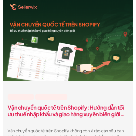
động hóa trong quản lý đơn hàng POD để thay thế cho quy trình
thủ công truyền thống.
Lesson & Tips
,
Sellerwix Feature
Vận chuyển quốc tế trên Shopify: Hướng dẫn tối
ưu thuế nhập khẩu và giao hàng xuyên biên giới
2025
Vận chuyển quốc tế trên Shopify không còn là rào cản nếu bạn