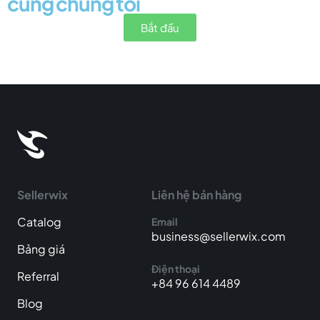
cùng chúng tôi
Bắt đầu
Sellerwix
Liên hệ bán hàng
Catalog
Email
business@sellerwix.com
Bảng giá
Điện thoại
Referral
+84 96 614 4489
Blog