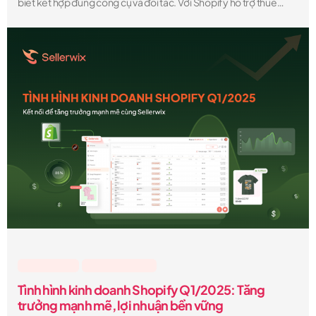
biết kết hợp đúng công cụ và đối tác. Với Shopify hỗ trợ thuế
quan rõ ràng, nhãn vận chuyển toàn cầu, và Sellerwix giúp tự
động hóa toàn bộ quy trình POD
Lesson & Tips
,
Sellerwix Feature
Tình hình kinh doanh Shopify Q1/2025: Tăng
trưởng mạnh mẽ, lợi nhuận bền vững