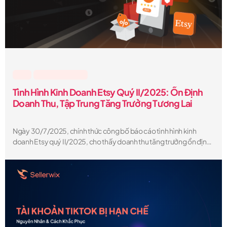
Etsy
,
Sellerwix Feature
Tình Hình Kinh Doanh Etsy Quý II/2025: Ổn Định
Doanh Thu, Tập Trung Tăng Trưởng Tương Lai
Ngày 30/7/2025, chính thức công bố báo cáo tình hình kinh
doanh Etsy quý II/2025, cho thấy doanh thu tăng trưởng ổn định
dù môi trường kinh tế còn nhiều thách thức. Mặc dù tổng giá trị
hàng hóa giao dịch (GMS) giảm nhẹ so với cùng kỳ, Etsy vẫn đạt
nhiều tiến bộ chiến lược trong cải thiện trải nghiệm người dùng,
tối ưu hóa công nghệ và mở rộng nguồn thu từ quảng cáo.