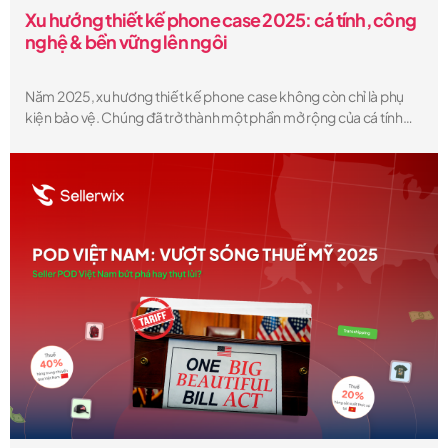
Xu hướng thiết kế phone case 2025: cá tính, công
nghệ & bền vững lên ngôi
Năm 2025, xu hương thiết kế phone case không còn chỉ là phụ
kiện bảo vệ. Chúng đã trở thành một phần mở rộng của cá tính
người dùng, phản ánh lối sống, gu thẩm mỹ và thậm chí cả tư duy
công nghệ. Từ các thiết kế cá nhân hóa bằng AI cho tới những
mẫu ốp làm từ vật liệu tái chế, thị trường ốp lưng đang tăng tốc đổi
mới, với giá trị toàn cầu đạt hơn 20 tỷ USD. Vậy đâu là xu hướng
thiết kế ốp lưng nổi bật nhất năm 2025 mà người bán Print-on-
Demand, các thương hiệu phụ kiện và nhà đầu tư nên biết?