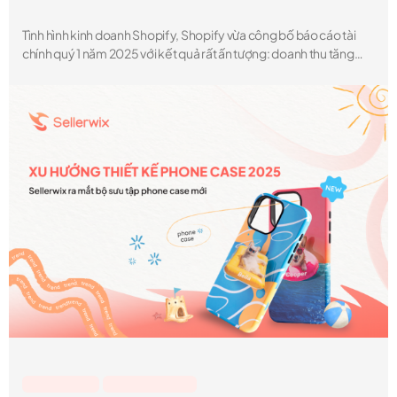
Tình hình kinh doanh Shopify, Shopify vừa công bố báo cáo tài
chính quý 1 năm 2025 với kết quả rất ấn tượng: doanh thu tăng
27% so với cùng kỳ và biên lợi nhuận dòng tiền tự do đạt 15% –
tiếp tục duy trì mức hai chữ số trong 7 quý liên tiếp.
Lesson & Tips
,
Sellerwix Feature