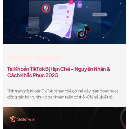
Lesson & Tips
,
TikTok Shop US
Tài Khoản TikTok Bị Hạn Chế – Nguyên Nhân &
Cách Khắc Phục 2025
Tình trạng tài khoản TikTok bị hạn chế có thể gây gián đoạn hoạt
động bán hàng, nhưng bạn hoàn toàn có thể xử lý nếu biết rõ
nguyên nhân và làm đúng quy trình kháng nghị. Hãy chủ động
kiểm tra trạng thái tài khoản, kháng nghị minh bạch và tuân thủ
nghiêm chính sách của TikTok để bảo vệ lâu dài thương hiệu và
quyền lợi của bạn.