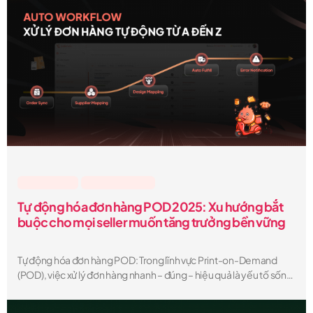
Lesson & Tips
,
Sellerwix Feature
Tự động hóa đơn hàng POD 2025: Xu hướng bắt
buộc cho mọi seller muốn tăng trưởng bền vững
Tự động hóa đơn hàng POD: Trong lĩnh vực Print-on-Demand
(POD), việc xử lý đơn hàng nhanh – đúng – hiệu quả là yếu tố sống
còn để duy trì lợi nhuận và trải nghiệm khách hàng. Với sự phát
triển của công nghệ, ngày càng nhiều seller đang chuyển sang tự