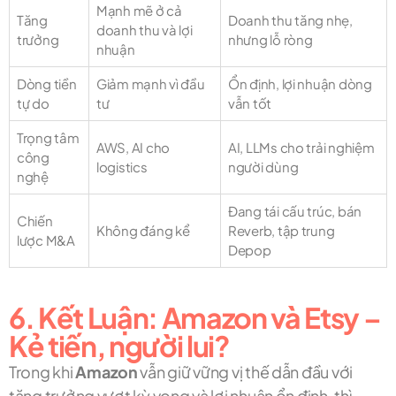
Mạnh mẽ ở cả
Tăng
Doanh thu tăng nhẹ,
doanh thu và lợi
trưởng
nhưng lỗ ròng
nhuận
Dòng tiền
Giảm mạnh vì đầu
Ổn định, lợi nhuận dòng
tự do
tư
vẫn tốt
Trọng tâm
AWS, AI cho
AI, LLMs cho trải nghiệm
công
logistics
người dùng
nghệ
Đang tái cấu trúc, bán
Chiến
Không đáng kể
Reverb, tập trung
lược M&A
Depop
6. Kết Luận: Amazon và Etsy –
Kẻ tiến, người lui?
Trong khi
Amazon
vẫn giữ vững vị thế dẫn đầu với
tăng trưởng vượt kỳ vọng và lợi nhuận ổn định, thì