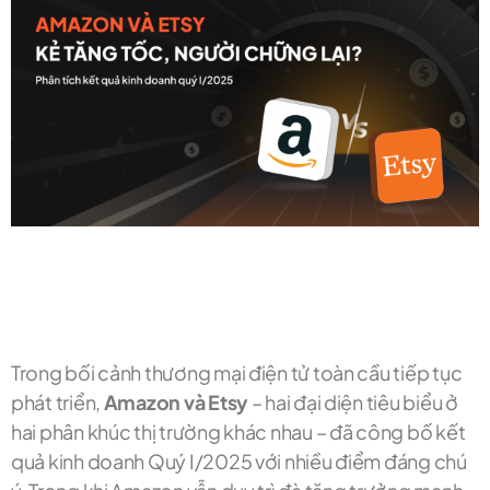
Trong bối cảnh thương mại điện tử toàn cầu tiếp tục
phát triển,
Amazon và Etsy
– hai đại diện tiêu biểu ở
hai phân khúc thị trường khác nhau – đã công bố kết
quả kinh doanh Quý I/2025 với nhiều điểm đáng chú