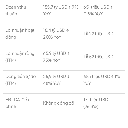
Doanh thu
155,7 tỷ USD ↑ 9%
651 triệu USD ↑
thuần
YoY
0,8% YoY
Lợi nhuận hoạt
18,4 tỷ USD ↑
Lỗ
22 triệu USD
động
20% YoY
Lợi nhuận ròng
65,9 tỷ USD ↑
Lỗ
52 triệu USD
(TTM)
75% YoY
Dòng tiền tự do
25,9 tỷ USD ↓
685 triệu USD ↑ 1%
(TTM)
48% YoY
YoY
EBITDA điều
171 triệu USD
Không công bố
chỉnh
(26,3%)