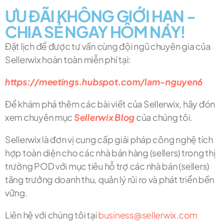
ƯU ĐÃI KHÔNG GIỚI HẠN -
CHIA SẺ NGAY HÔM NAY!
Đặt lịch để được tư vấn cùng đội ngũ chuyên gia của
Sellerwix hoàn toàn miễn phí tại:
https://meetings.hubspot.com/lam-nguyen6
Để khám phá thêm các bài viết của Sellerwix, hãy đón
xem chuyên mục
Sellerwix Blog
của chúng tôi.
Sellerwix là đơn vị cung cấp giải pháp công nghệ tích
hợp toàn diện cho các nhà bán hàng (sellers) trong thị
trường POD với mục tiêu hỗ trợ các nhà bán (sellers)
tăng trưởng doanh thu, quản lý rủi ro và phát triển bền
vững.
Liên hệ với chúng tôi tại
business@sellerwix.com