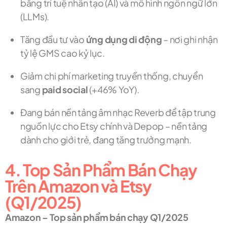
bằng trí tuệ nhân tạo (AI) và mô hình ngôn ngữ lớn
(LLMs).
Tăng đầu tư vào
ứng dụng di động
– nơi ghi nhận
tỷ lệ GMS cao kỷ lục.
Giảm chi phí marketing truyền thống, chuyển
sang
paid social
(+46% YoY).
Đang bán nền tảng âm nhạc Reverb để tập trung
nguồn lực cho Etsy chính và Depop – nền tảng
dành cho giới trẻ, đang tăng trưởng mạnh.
4. Top Sản Phẩm Bán Chạy
Trên Amazon và Etsy
(Q1/2025)
Amazon – Top sản phẩm bán chạy Q1/2025