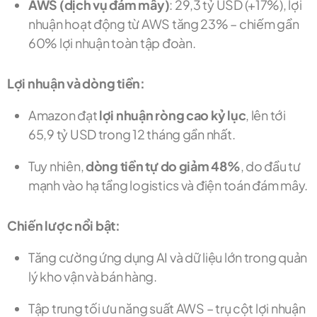
AWS (dịch vụ đám mây)
: 29,3 tỷ USD (+17%), lợi
nhuận hoạt động từ AWS tăng 23% – chiếm gần
60% lợi nhuận toàn tập đoàn.
Lợi nhuận và dòng tiền:
Amazon đạt
lợi nhuận ròng cao kỷ lục
, lên tới
65,9 tỷ USD trong 12 tháng gần nhất.
Tuy nhiên,
dòng tiền tự do giảm 48%
, do đầu tư
mạnh vào hạ tầng logistics và điện toán đám mây.
Chiến lược nổi bật:
Tăng cường ứng dụng AI và dữ liệu lớn trong quản
lý kho vận và bán hàng.
Tập trung tối ưu năng suất AWS – trụ cột lợi nhuận