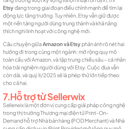
Etsy
đang trong giai đoạn điều chỉnh mạnh để tìm lại
động lực tăng trưởng. Tuy nhiên, Etsy vẫn giữ được
một nền tảng người dùng trung thành và khả năng
thích nghi linh hoạt với công nghệ mới.
Câu chuyện giữa
Amazon và Etsy
phản ánh rõ nét hai
hướng đi trong cùng một ngành: mở rộng quy mô
toàn cầu với Amazon, và tập trung chiều sâu – cá nhân
hóa trải nghiệm người dùng với Etsy. Cuộc đua vẫn
còn dài, và quý II/2025 sẽ là phép thử lớn tiếp theo
cho cả hai.
7.Hỗ trợ từ Sellerwix
Sellerwix là một đơn vị cung cấp giải pháp công nghệ
trong thị trường Thương mại điện tử Print-On-
Demand hỗ trợ Nhà bán hàng (POD Merchant) và Nhà
cung cấp dịch vụ in (Print Provider) mở rộng quy mô