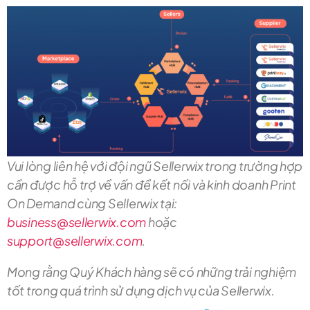
Vui lòng liên hệ với đội ngũ Sellerwix trong trường hợp
cần được hỗ trợ về vấn đề kết nối và kinh doanh Print
On Demand cùng Sellerwix tại:
business@sellerwix.com
hoặc
support@sellerwix.com
.
Mong rằng Quý Khách hàng sẽ có những trải nghiệm
tốt trong quá trình sử dụng dịch vụ của Sellerwix.