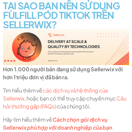
TẠI SAO BẠN NÊN SỬ DỤNG
FULFILL POD TIKTOK TRÊN
SELLERWIX?
Hơn 1.000 người bán đang sử dụng Sellerwix với
hơn 1 triệu đơn vị đã bán ra.
Tìm hiểu thêm về
các dịch vụ và hệ thống của
Sellerwix
, hoặc bạn có thể truy cập chuyên mục
Câu
hỏi thường gặp (FAQs)
của chúng tôi.
Hãy tìm hiểu thêm về
Cách chọn gói dịch vụ
Sellerwix phù hợp với doanh nghiệp của bạn
.