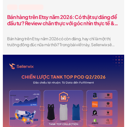
Etsy
,
Lesson & Tips
Bán hàng trên Etsy năm 2026: Có thật sự đáng để
đầu tư? Review chân thực với góc nhìn thực tế &
những “sự thật ít ai nói”
Bán hàng trên Etsy năm 2026 có còn đáng, hay chỉ là một thị
trường đông đúc nữa mà thôi? Trong bài viết này, Sellerwix sẽ
phân tích một cách rõ ràng. Bạn sẽ hiểu được những ưu và nhược
điểm thực sự, chi phí thực tế khi bán hàng trên Etsy, mức thu nhập
có thể đạt được, cũng như những “góc khuất” mà phần lớn người
bán không chia sẻ — để từ đó quyết định liệu Etsy có phải là nền
tảng phù hợp cho việc kinh doanh của bạn hay không.