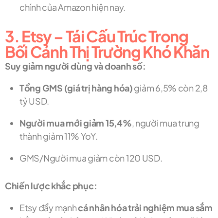
chính của Amazon hiện nay.
3. Etsy – Tái Cấu Trúc Trong
Bối Cảnh Thị Trường Khó Khăn
Suy giảm người dùng và doanh số:
Tổng GMS (giá trị hàng hóa)
giảm 6,5% còn 2,8
tỷ USD.
Người mua mới giảm 15,4%
, người mua trung
thành giảm 11% YoY.
GMS/Người mua giảm còn 120 USD.
Chiến lược khắc phục:
Etsy đẩy mạnh
cá nhân hóa trải nghiệm mua sắm