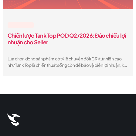
Lesson & Tips
Chiến lược Tank Top POD Q2/2026: Đảo chiều lợi
nhuận cho Seller
Lựa chọn dòng sản phẩm có tỷ lệ chuyển đổi (CR) tự nhiên cao
như Tank Top là chiến thuật sống còn để bảo vệ biên lợi nhuận, khi
chi phí quảng cáo (CPM) trên các trang TMĐT thường tăng 15-
20% vào mùa hè.