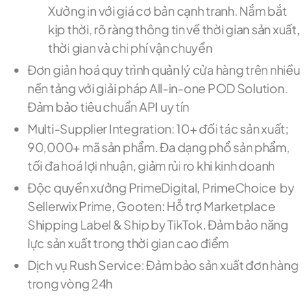
Xưởng in với giá cơ bản cạnh tranh. Nắm bắt
kịp thời, rõ ràng thông tin về thời gian sản xuất,
thời gian và chi phí vận chuyển
Đơn giản hoá quy trình quản lý cửa hàng trên nhiều
nền tảng với giải pháp All-in-one POD Solution.
Đảm bảo tiêu chuẩn API uy tín
Multi-Supplier Integration: 10+ đối tác sản xuất;
90,000+ mã sản phẩm. Đa dạng phổ sản phẩm,
tối đa hoá lợi nhuận, giảm rủi ro khi kinh doanh
Độc quyền xưởng PrimeDigital, PrimeChoice by
Sellerwix Prime, Gooten: Hỗ trợ Marketplace
Shipping Label & Ship by TikTok. Đảm bảo năng
lực sản xuất trong thời gian cao điểm
Dịch vụ Rush Service: Đảm bảo sản xuất đơn hàng
trong vòng 24h