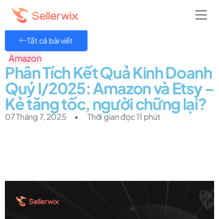
Tất cả bài viết
Amazon
Phân Tích Kết Quả Kinh Doanh
Quý I/2025: Amazon và Etsy –
Kẻ tăng tốc, người chững lại?
07 Tháng 7, 2025
•
Thời gian đọc 11 phút