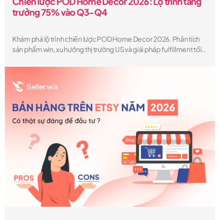
Chiến lược POD Home Decor 2026: Lộ trình tăng
trưởng 75% vào Q3-Q4
Khám phá lộ trình chiến lược POD Home Decor 2026. Phân tích
sản phẩm win, xu hướng thị trường US và giải pháp fulfillment tối
ưu giúp POD Seller bùng nổ doanh số Q3-Q4