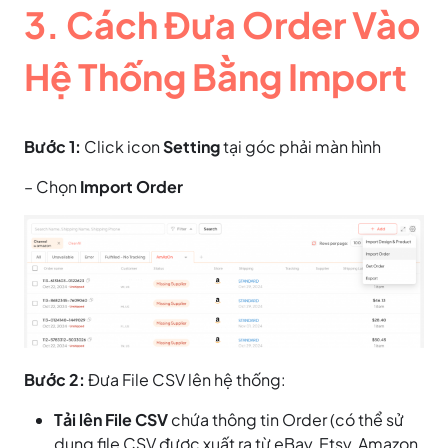
3. Cách Đưa Order Vào
Hệ Thống Bằng Import
Bước 1:
Click icon
Setting
tại góc phải màn hình
– Chọn
Import Order
Bước 2:
Đưa File CSV lên hệ thống:
Tải lên File CSV
chứa thông tin Order (có thể sử
dụng file CSV được xuất ra từ eBay, Etsy, Amazon