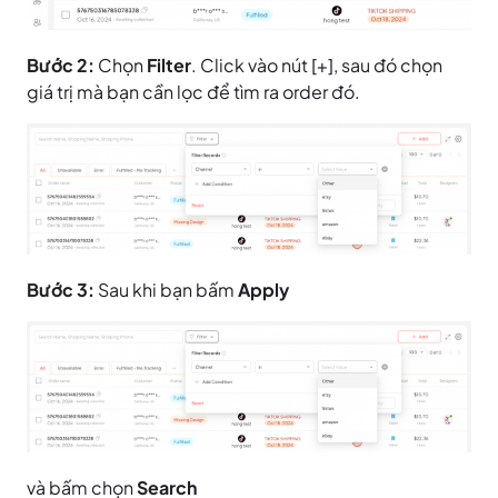
Bước 2:
Chọn
Filter
. Click vào nút [+], sau đó chọn
giá trị mà bạn cần lọc để tìm ra order đó.
Bước 3:
Sau khi bạn bấm
Apply
và bấm chọn
Search