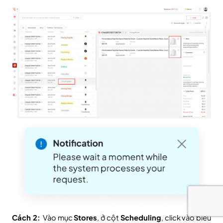
Cách 2:
  Vào mục 
Stores
, ở cột 
Scheduling
, click vào biểu 