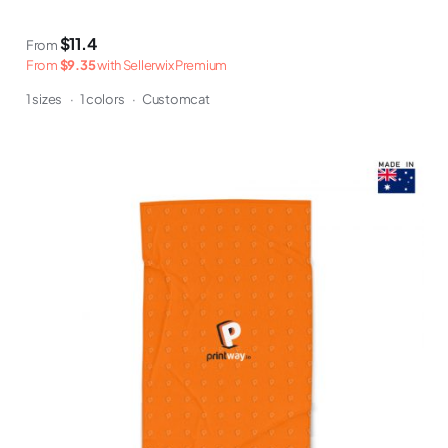
$11.4
From
From
$9.35
with Sellerwix Premium
1 sizes
·
1 colors
·
Customcat