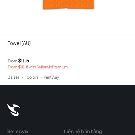
Towel (AU)
$11.5
From
From
$10.8
with Sellerwix Premium
3 sizes
·
1 colors
·
PrintWay
Sellerwix
Liên hệ bán hàng