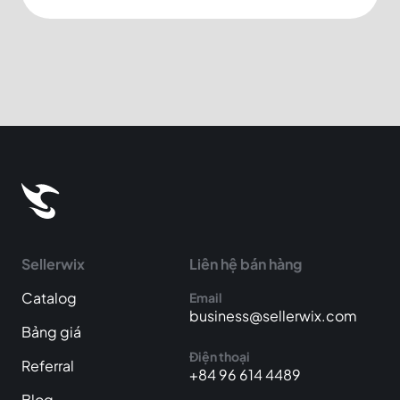
Sellerwix
Liên hệ bán hàng
Catalog
Email
business@sellerwix.com
Bảng giá
Điện thoại
Referral
+84 96 614 4489
Blog