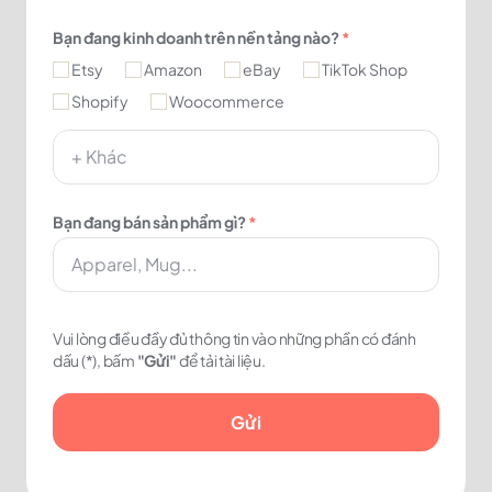
Bạn đang kinh doanh trên nền tảng nào?
*
Etsy
Amazon
eBay
TikTok Shop
Shopify
Woocommerce
Bạn đang bán sản phẩm gì?
*
Vui lòng điều đầy đủ thông tin vào những phần có đánh
dấu (*), bấm
"Gửi"
để tải tài liệu.