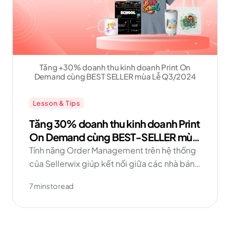
Tăng +30% doanh thu kinh doanh Print On
Demand cùng BEST SELLER mùa Lễ Q3/2024
Lesson & Tips
Tăng 30% doanh thu kinh doanh Print
On Demand cùng BEST-SELLER mùa
Lễ Q3/2024
Tính năng Order Management trên hệ thống
của Sellerwix giúp kết nối giữa các nhà bán
hàng (POD merchants / Sellers) và các nhà in
7 mins to read
(Print-providers / Suppliers) lớn nhất thị
trường để đa dạng hoá danh mục sản phẩm