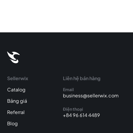
Sellerwix
Liên hệ bán hàng
Catalog
Email
business@sellerwix.com
Bảng giá
Điện thoại
Referral
+84 96 614 4489
Blog